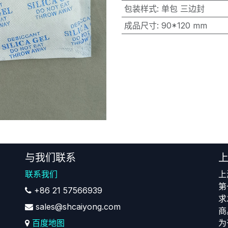
包装样式
:
单包 三边封
成品尺寸
:
90*120 mm
与我们联系
联系我们
上
第
+86 21 57566939
求
sales@shcaiyong.com
商
百度地图
为