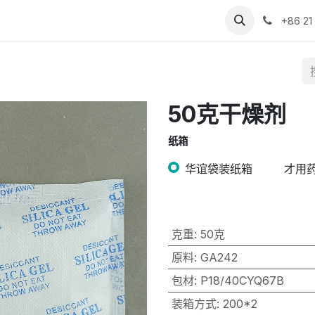
们
关于我们
+86 21
50克干燥剂
纸箱
华谊袋装纸箱
才用
克重
:
50克
原料
:
GA242
包材
:
P18/40CYQ67B
装箱方式
:
200*2